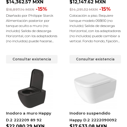
$14,362.57
MXN
$12,147.62
MXN
-15%
-15%
$16,897.14 MXN
$14,291.32 MXN
Diseñado por Philippe Starck
Colocación a piso. Requiere
Alimentación posterior por
tanque modelo 093810 (no
tanque oculto a muro (no
incluido) Salida de descarga
incluido) Salida de descarga
Horizontal, con los adaptadores
Horizontal, con los adaptadores
(no incluidos) puede cambiar a
(no incluidos) puede hacerse...
vertical. Fondo hondo, fijación...
Consultar existencia
Consultar existencia
Inodoro a muro Happy
Inodoro suspendido
D.2
222209 89 92
Happy D.2
2222090092
$22,080.29
MXN
$17,633.08
MXN