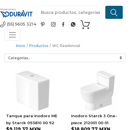
(55) 5605 3214
Inicio
/
Productos
/
WC Residencial
Tanque para inodoro ME
Inodoro Starck 3 One-
by Starck
093810 00 92
piece
212001 00 01
$9,119.37
MXN
$18,809.77
MXN