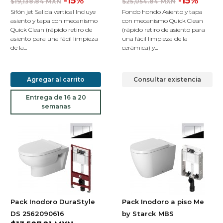
-15%
-15%
$19,138.84 MXN
$25,054.84 MXN
Sifón jet Salida vertical Incluye
Fondo hondo Asiento y tapa
asiento y tapa con mecanismo
con mecanismo Quick Clean
Quick Clean (rápido retiro de
(rápido retiro de asiento para
asiento para una fácil limpieza
una fácil limpieza de la
de la...
cerámica) y...
Agregar al carrito
Consultar existencia
Entrega de 16 a 20
semanas
Pack Inodoro DuraStyle
Pack Inodoro a piso Me
DS 2562090616
by Starck
MBS