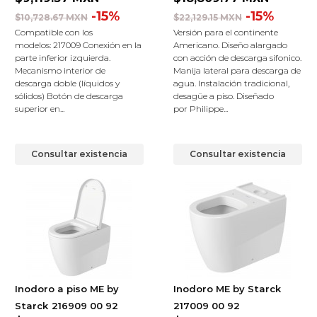
-15%
-15%
$10,728.67 MXN
$22,129.15 MXN
Compatible con los
Versión para el continente
modelos: 217009 Conexión en la
Americano. Diseño alargado
parte inferior izquierda.
con acción de descarga sifonico.
Mecanismo interior de
Manija lateral para descarga de
descarga doble (líquidos y
agua. Instalación tradicional,
sólidos) Botón de descarga
desagüe a piso. Diseñado
superior en...
por Philippe...
Consultar existencia
Consultar existencia
Inodoro a piso ME by
Inodoro ME by Starck
Starck
216909 00 92
217009 00 92