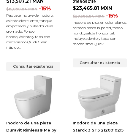
$13,507.21
MXN
2169090119
-15%
$23,465.81
MXN
$15,890.84 MXN
-15%
Paquete incluye de Inodoro,
$27,606.84 MXN
asiento cierre lento, tanque
Inodoro de piso, en color blanco,
empotrado y pulsador dual
cerrado hasta la pared, fondo
cromado. Fondo
hondo, salida horizontal.
hondo, Asiento y tapa con
Incluye asiento y tapa con
mecanismo Quick Clean
mecanismo Quick...
(rápido...
Consultar existencia
Consultar existencia
Inodoro de una pieza
Inodoro de una pieza
Duravit Rimless® Me by
Starck 3
ST3 2120010215