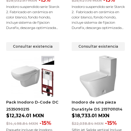
-15%
-15%
$28,032.97 MXN
$25,427.14 MXN
Inodoro suspendido serie Starck
Inodoro suspendido serie Starck
2. Fabricado en cerámica en
2. Fabricado en cerámica en
color blanco, fondo hondo,
color blanco, fondo hondo,
incluye sistema de fijacion
incluye sistema de fijacion
Durafix, descarga optimizada...
Durafix, descarga optimizada...
Consultar existencia
Consultar existencia
Pack Inodoro D-Code
DC
Inodoro de una pieza
2535090215
DuraStyle
DS 2157011014
$12,324.01
MXN
$18,733.01
MXN
-15%
-15%
$14,498.84 MXN
$22,038.84 MXN
Paquete incluye de Inodoro,
Sifón jet Salida vertical Incluye