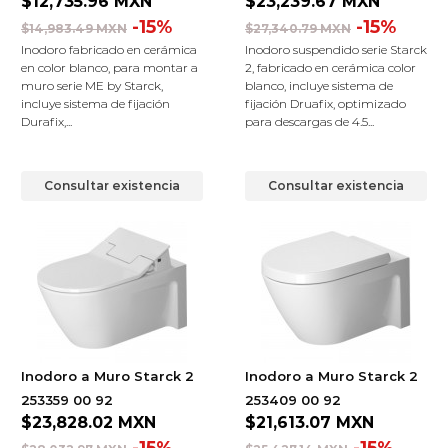
$12,735.96
MXN
$23,239.67
MXN
-15%
-15%
$14,983.49 MXN
$27,340.79 MXN
Inodoro fabricado en cerámica
Inodoro suspendido serie Starck
en color blanco, para montar a
2, fabricado en cerámica color
muro serie ME by Starck,
blanco, incluye sistema de
incluye sistema de fijación
fijación Druafix, optimizado
Durafix,...
para descargas de 4.5...
Consultar existencia
Consultar existencia
Inodoro a Muro Starck 2
Inodoro a Muro Starck 2
253359 00 92
253409 00 92
$23,828.02
MXN
$21,613.07
MXN